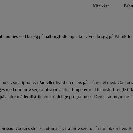
Klinikken
Behan
 af cookies ved besøg på aalborgfodterapeut.dk. Ved besøg på Klinik f
puter, smartphone, iPad eller hvad du ellers går på nettet med. Cookies
s med din browser, samt sikre at den fungerer rent teknisk. I nogle tilfæ
r på andre måder distribuere skadelige programmer. Den er anonym og in
. Sessioncookies slettes automatisk fra browseren, når du lukker den. 