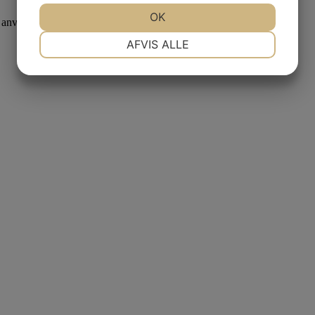
JA
NEJ
OK
JA
NEJ
l anvendelsen af cookies på aalborgfodterapeut.dk.
NØDVENDIGE
PRÆFERENCER
AFVIS ALLE
JA
NEJ
JA
NEJ
MARKETING
STATISTIK