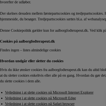
hvorefter de udløber.
Der skelnes desuden mellem førstepartscookies og tredjepartscookies. Fø
hjemmeside, du besøger. Tredjepartscookies sættes bl.a. af webanaly
Denne Cookiepolitik gælder kun for aalborgfodterapeut.dk. Ved klik på f
Cookies på aalborgfodterapeut.dk
Findes ingen – listes almindelige cookies
Hvordan undgår eller sletter du cookies
Hvis du ikke ønsker cookies fra aalborgfodterapeut.dk kan du altid blok
at du sletter cookies enkeltvis eller alle på en gang. Hvordan du gør de
du slette cookies i dem alle.
Vejledning i at slette cookies på Microsoft Internet Explorer
Vejledning i at slette cookies på Microsoft Edge
Vejledning i at slette cookies på Safari browser