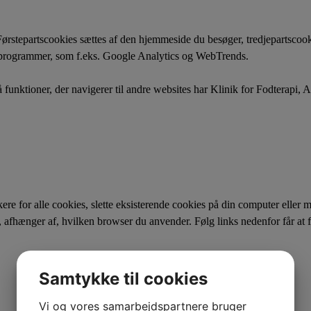
rstepartscookies sættes af den hjemmeside du besøger, tredjepartscookie
seprogrammer, som f.eks. Google Analytics og WebTrends.
unktioner, der navigerer til andre websites har Klinik for Fodterapi, Aa
ere for alle cookies, slette eksisterende cookies på din computer eller 
t, afhænger af, hvilken browser du anvender. Følg links nedenfor får at f
Samtykke til cookies
Vi og vores samarbejdspartnere bruger