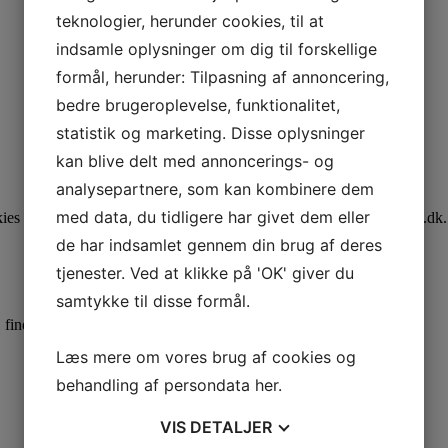
teknologier, herunder cookies, til at
indsamle oplysninger om dig til forskellige
formål, herunder: Tilpasning af annoncering,
bedre brugeroplevelse, funktionalitet,
statistik og marketing. Disse oplysninger
kan blive delt med annoncerings- og
analysepartnere, som kan kombinere dem
med data, du tidligere har givet dem eller
ookies på din computer, kan du stadig læse tekst på aalborgfodterapeut.d
de har indsamlet gennem din brug af deres
tjenester. Ved at klikke på 'OK' giver du
samtykke til disse formål.
, findes nedenfor.
Læs mere om vores brug af cookies og
behandling af persondata
her
.
VIS
DETALJER