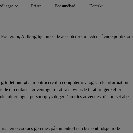
dlinger
Priser
Fodsundhed
Kontakt
Ring til os
or Fodterapi, Aalborg hjemmeside accepterer du nedenstående politik om
 gør det muligt at identificere din computer mv. og samle information
lde er cookies nødvendige for at få et website til at fungere efter
deholder ingen personoplysninger. Cookies anvendes af stort set alle
Permanente cookies gemmes på din enhed i en bestemt tidsperiode