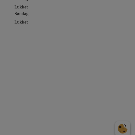
Lukket
Søndag
Lukket
Ring og bestil tid
.