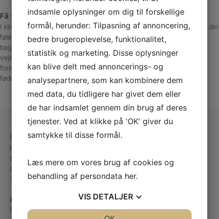
indsamle oplysninger om dig til forskellige
Få fodstatus og behandlingsplan
formål, herunder: Tilpasning af annoncering,
I klinikken tilbyder vi en fodstatus, hvor vi blandt andet undersøger din
følesans, hud og negle, kredsløb og eventuelle fejlstillinger. På
bedre brugeroplevelse, funktionalitet,
baggrund af undersøgelsen giver vi dig en behandlingsplan og
statistik og marketing. Disse oplysninger
vejleder dig i, hvordan du plejer dine fødder, vælger fodtøj og
kan blive delt med annoncerings- og
forebygger problemer. Vi kan også tilbyde indlæg, der styrker dine
fødders funktion og mindsker risikoen for sår og faldulykker.
analysepartnere, som kan kombinere dem
med data, du tidligere har givet dem eller
de har indsamlet gennem din brug af deres
tjenester. Ved at klikke på 'OK' giver du
samtykke til disse formål.
Klinik for fodterapi
Boulevarden 24 st.th
9000 Aalborg
Læs mere om vores brug af cookies og
aalborgfodterapeut@gmail.com
behandling af persondata
her
.
Telefon
+45 21833667
VIS
DETALJER
Åbningstider
Mandag
Efter aftale
JA
NEJ
OK
JA
NEJ