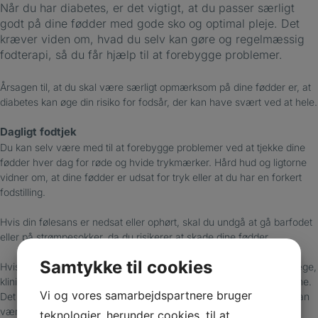
Når du har diabetes, er det vigtigt, at du passer særligt
godt på dine fødder med gode sko og optimal pleje. Det
kræver viden om, hvad du selv kan gøre og regelmæssig
fodterapi, så du får hjælp til at forebygge problemer.
Årsagen til, at du skal være særligt opmærksom på dine fødder er, at
diabetes kan øge din risiko for fodsår, der kan have svært ved at hele.
Dagligt fodtjek
Du kan selv være med til at forebygge problemer ved at tjekke dine
fødder hver dag for røde og hvide trykmærker. Hård hud og ligtorne
vidner om, at dine fødder er udsat for tryk eller at du har en forkert
fodstilling.
Hvis din følesans er nedsat eller ophørt, skal du undgå at gå barfodet
eller på strømpesokker, da du risikerer at skade dine fødder.
Samtykke til cookies
Hvis du opdager rødme, hævelser eller sår, skal du kontakte din læge,
klinikken eller vagtlægen, så du kan blive behandlet med det samme.
Vi og vores samarbejdspartnere bruger
Det skyldes, at diabetiske fodsår kan udvikle sig hurtigt, og at du kan
være i risiko for amputation.
teknologier, herunder cookies, til at