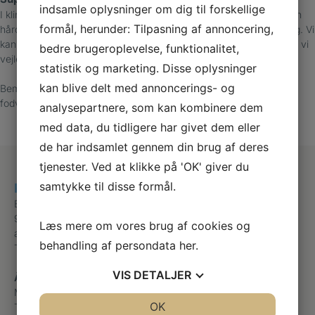
indsamle oplysninger om dig til forskellige
I klinikken tilbyder vi professionel behandling, hvor vi beskærer den
formål, herunder: Tilpasning af annoncering,
hårde hud ved fodvorten og aflaster området, hvis den generer dig. Vi
kan behandle med særlige produkter, der ikke findes i håndkøb, og vi
bedre brugeroplevelse, funktionalitet,
vejleder dig i, hvilke muligheder du har for behandling.
statistik og marketing. Disse oplysninger
kan blive delt med annoncerings- og
Bemærk: Finger- og fodvorter kan skyldes samme virus, men
fodvorter er fladere, fordi de trykkes ned, når man går.
analysepartnere, som kan kombinere dem
med data, du tidligere har givet dem eller
de har indsamlet gennem din brug af deres
tjenester. Ved at klikke på 'OK' giver du
samtykke til disse formål.
Klinik for fodterapi
Boulevarden 24 st.th
9000 Aalborg
Læs mere om vores brug af cookies og
aalborgfodterapeut@gmail.com
behandling af persondata
her
.
Telefon
+45 21833667
VIS
DETALJER
Åbningstider
Mandag
Efter aftale
JA
NEJ
OK
JA
NEJ
Tirsdag
Efter aftale